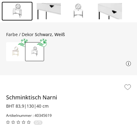
Inhalt der Seitenleiste überspringen - Zum Seitenende
Farbe / Dekor
Schwarz, Weiß
Schminktisch
Narni
BHT 83,9|130|40 cm
Artikelnummer : 40345619
0/5