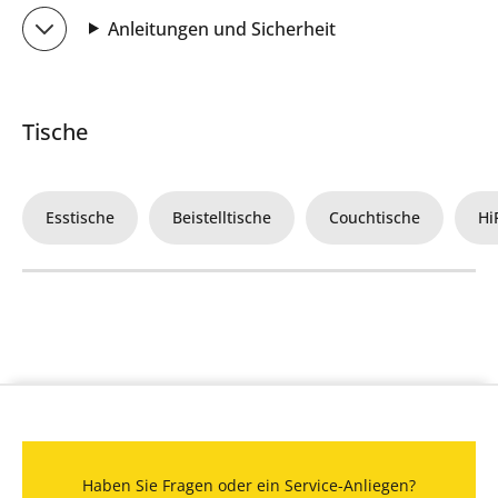
Anleitungen und Sicherheit
Tische
Esstische
Beistelltische
Couchtische
Hi
Haben Sie Fragen oder ein Service-Anliegen?