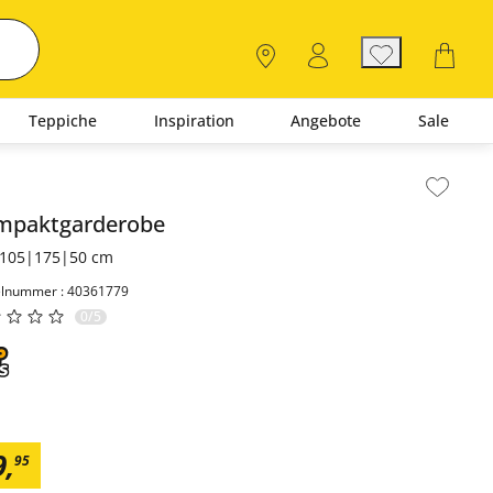
Teppiche
Inspiration
Angebote
Sale
lt der Seitenleiste überspringen - Zum Seitenende
mpaktgarderobe
105|175|50 cm
elnummer : 40361779
0/5
9
,
95