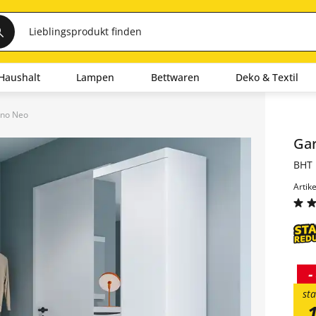
Haushalt
Lampen
Bettwaren
Deko & Textil
ino Neo
Inha
Ga
BHT 
Artik
-
sta