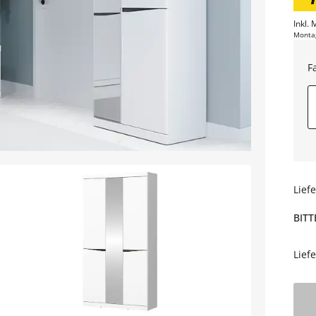
Inkl. 
Monta
F
Lief
BITT
Lief