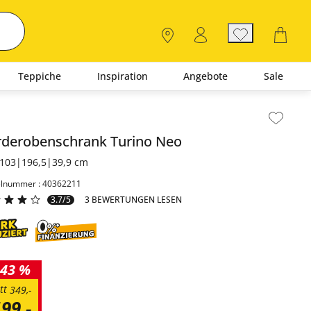
Teppiche
Inspiration
Angebote
Sale
lt der Seitenleiste überspringen - Zum Seitenende
rderobenschrank
Turino Neo
103|196,5|39,9 cm
elnummer : 40362211
3.7/5
3 BEWERTUNGEN LESEN
43 %
tt
349
,
-
199
,
-