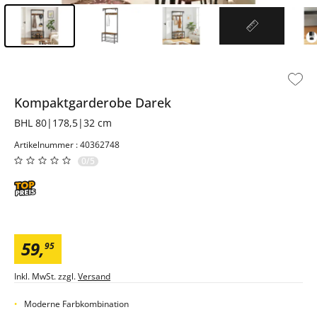
Inhalt der Seitenleiste überspringen - Zum Seitenende
Kompaktgarderobe
Darek
BHL 80|178,5|32 cm
Artikelnummer : 40362748
0/5
59
,
95
Inkl. MwSt. zzgl.
Versand
Moderne Farbkombination