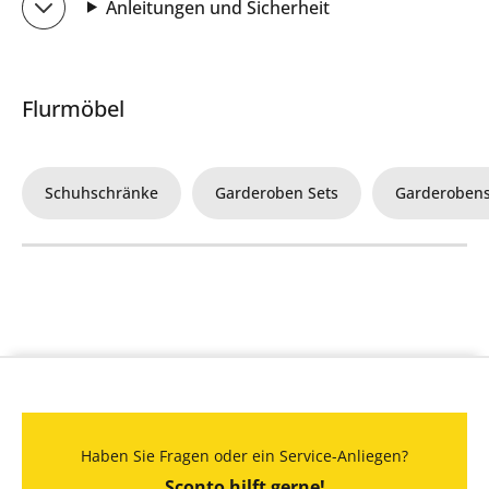
Anleitungen und Sicherheit
Flurmöbel
Schuhschränke
Garderoben Sets
Garderoben
Haben Sie Fragen oder ein Service-Anliegen?
Sconto hilft gerne!