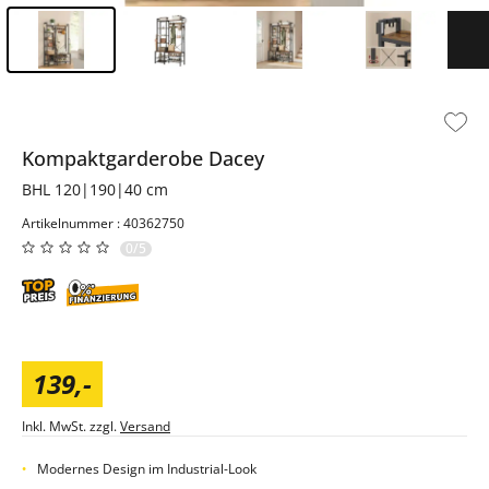
Inhalt der Seitenleiste überspringen - Zum Seitenende
Kompaktgarderobe
Dacey
BHL 120|190|40 cm
Artikelnummer : 40362750
0/5
139
,
-
Inkl. MwSt. zzgl.
Versand
Modernes Design im Industrial-Look