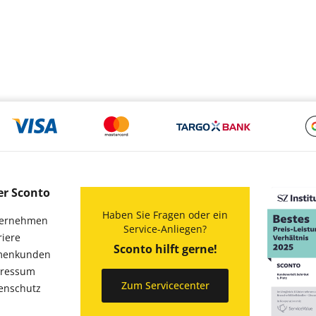
er Sconto
Haben Sie Fragen oder ein
ernehmen
Service-Anliegen?
riere
Sconto hilft gerne!
menkunden
ressum
Zum Servicecenter
enschutz