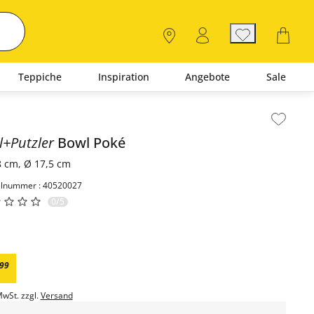
Teppiche
Inspiration
Angebote
Sale
lt der Seitenleiste überspringen - Zum Seitenende
ll+Putzler
Bowl
Poké
8 cm, Ø 17,5 cm
elnummer : 40520027
0/5
99
MwSt. zzgl.
Versand