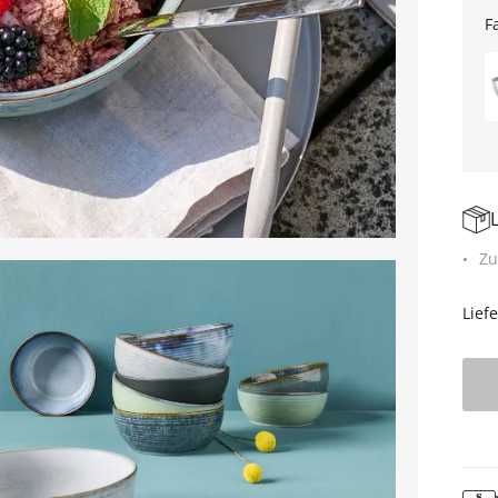
F
Zu
Lief