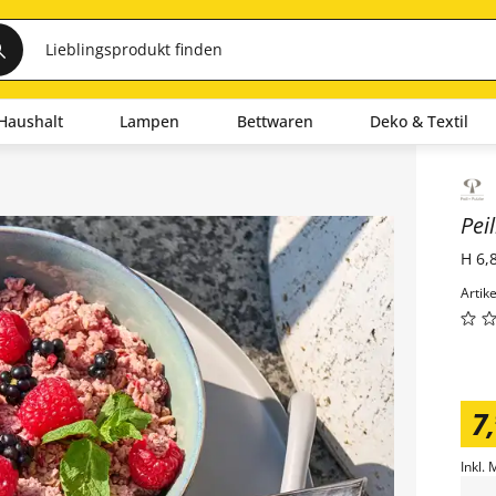
Haushalt
Lampen
Bettwaren
Deko & Textil
Inha
Pei
H 6,
Artik
7
,
Inkl. 