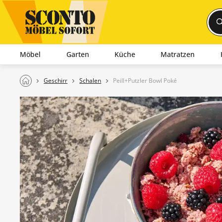
Möbel
Garten
Küche
Matratzen
Geschirr
Schalen
Peill+Putzler Bowl Poké