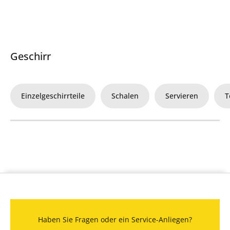
Geschirr
Einzelgeschirrteile
Schalen
Servieren
T
Haben Sie Fragen oder ein Service-Anliegen?