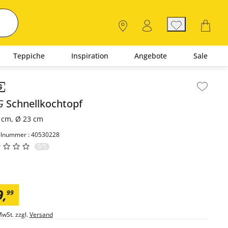
Teppiche
Inspiration
Angebote
Sale
lt der Seitenleiste überspringen - Zum Seitenende
G
Schnellkochtopf
 cm, Ø 23 cm
elnummer : 40530228
0/5
9
,
99
MwSt. zzgl.
Versand