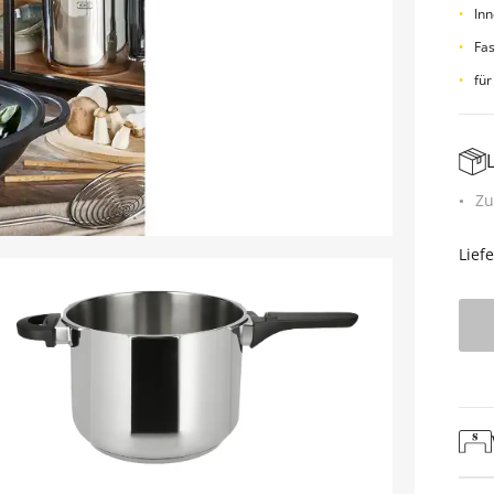
Inn
Fa
für
Zu
Lief