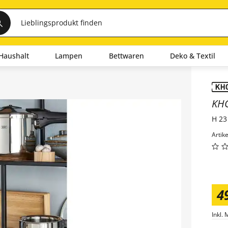
Haushalt
Lampen
Bettwaren
Deko & Textil
Inha
KH
H 23
Artik
4
Inkl. 