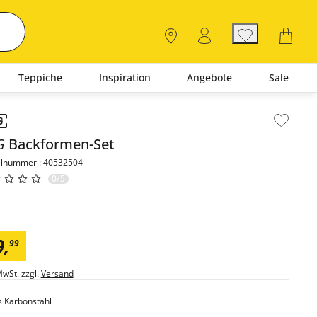
Teppiche
Inspiration
Angebote
Sale
lt der Seitenleiste überspringen - Zum Seitenende
G
Backformen-Set
elnummer : 40532504
0/5
9
,
99
MwSt. zzgl.
Versand
 Karbonstahl