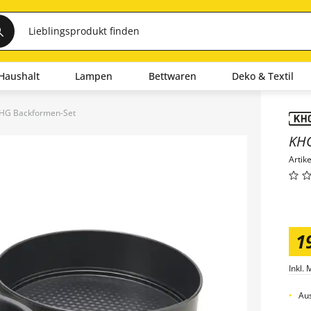
Haushalt
Lampen
Bettwaren
Deko & Textil
HG Backformen-Set
Inha
KH
Artik
1
Inkl. 
Aus