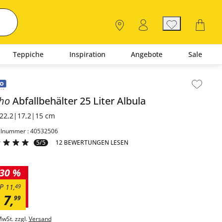
Teppiche
Inspiration
Angebote
Sale
lt der Seitenleiste überspringen - Zum Seitenende
tho
Abfallbehälter 25 Liter
Albula
22,2|17,2|15 cm
elnummer : 40532506
5/5
12 BEWERTUNGEN LESEN
30 %
P
11
,
49
7
,
99
MwSt. zzgl.
Versand