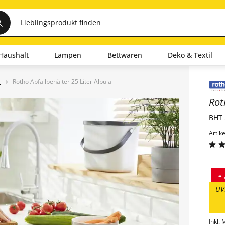
Haushalt
Lampen
Bettwaren
Deko & Textil
r
Rotho Abfallbehälter 25 Liter Albula
Inha
Ro
BHT 
Artik
-
UV
Inkl. 