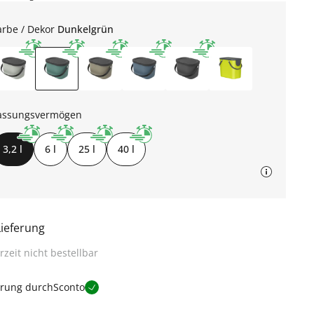
arbe / Dekor
Dunkelgrün
assungsvermögen
3,2 l
6 l
25 l
40 l
Lieferung
rzeit nicht bestellbar
erung durch
Sconto