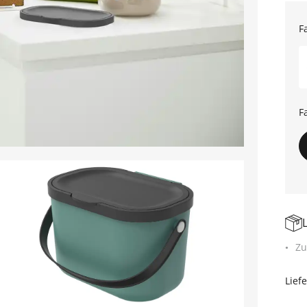
F
F
Zu
Lief