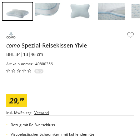
Inhalt der Seitenleiste überspringen - Zum Seitenende
como
Spezial-Reisekissen
Ylvie
BHL 34|13|46 cm
Artikelnummer : 40800356
0/5
29
,
99
Inkl. MwSt. zzgl.
Versand
Bezug mit Reißverschluss
Viscoelastischer Schaumkern mit kühlendem Gel