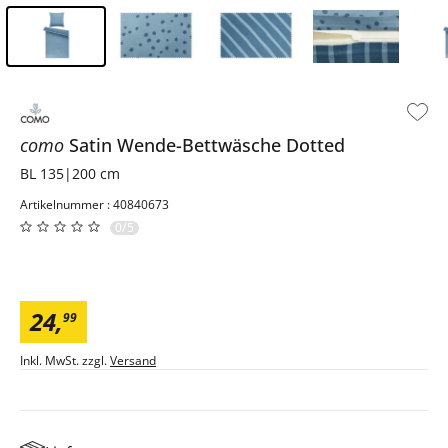
Inhalt der Seitenleiste überspringen - Zum Seitenende
como
Satin Wende-Bettwäsche
Dotted
BL 135|200 cm
Artikelnummer : 40840673
0/5
24
,
99
Inkl. MwSt. zzgl.
Versand