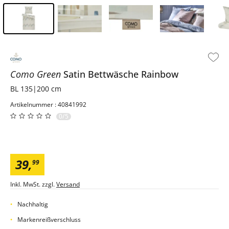
Inhalt der Seitenleiste überspringen - Zum Seitenende
Como Green
Satin Bettwäsche
Rainbow
BL 135|200 cm
Artikelnummer : 40841992
0/5
39
,
99
Inkl. MwSt. zzgl.
Versand
Nachhaltig
Markenreißverschluss