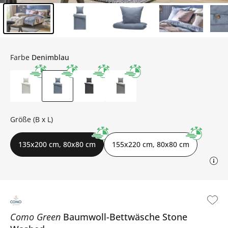
Inhalt der Seitenleiste überspringen - Zum Seitenende
Farbe
Denimblau
Größe (B x L)
135x200 cm, 80x80 cm
155x220 cm, 80x80 cm
Como Green
Baumwoll-Bettwäsche
Stone