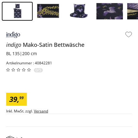
Inhalt der Seitenleiste überspringen - Zum Seitenende
indigo
Mako-Satin Bettwäsche
BL 135|200 cm
Artikelnummer : 40842281
0/5
39
,
99
Inkl. MwSt. zzgl.
Versand