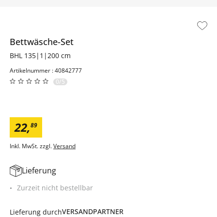
Bettwäsche-Set
BHL 135|1|200 cm
Artikelnummer : 40842777
0/5
22
,
89
Inkl. MwSt. zzgl.
Versand
Lieferung
Zurzeit nicht bestellbar
VERSANDPARTNER
Lieferung durch