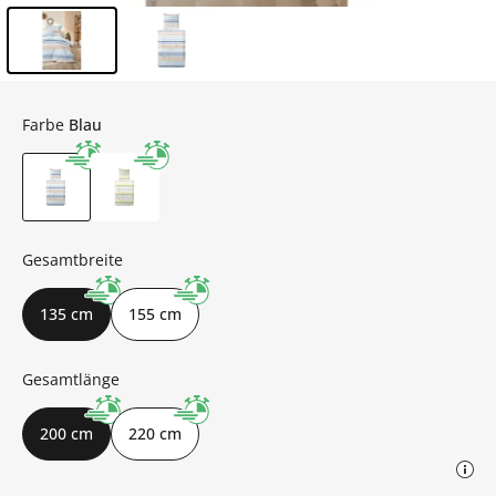
Inhalt der Seitenleiste überspringen - Zum Seitenende
Farbe
Blau
Gesamtbreite
135 cm
155 cm
Gesamtlänge
200 cm
220 cm