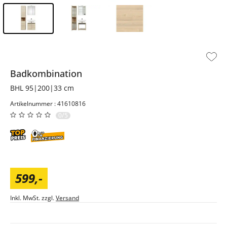
Inhalt der Seitenleiste überspringen - Zum Seitenende
Badkombination
BHL 95|200|33 cm
Artikelnummer : 41610816
0/5
599
,
-
Inkl. MwSt. zzgl.
Versand