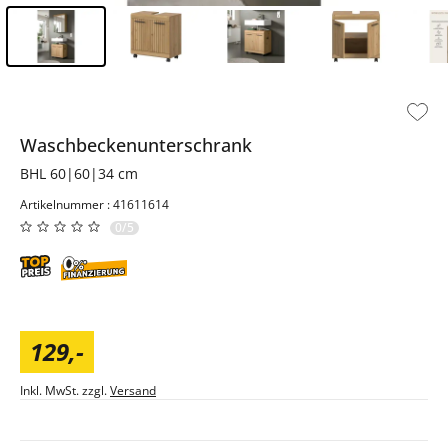
Inhalt der Seitenleiste überspringen - Zum Seitenende
Waschbeckenunterschrank
BHL 60|60|34 cm
Artikelnummer : 41611614
0/5
129
,
-
Inkl. MwSt. zzgl.
Versand