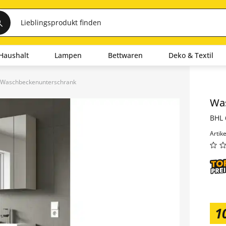
Haushalt
Lampen
Bettwaren
Deko & Textil
Waschbeckenunterschrank
Inha
Wa
BHL 
Artik
1