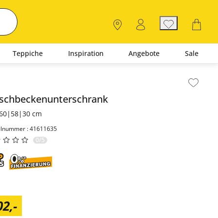
Teppiche
Inspiration
Angebote
Sale
lt der Seitenleiste überspringen - Zum Seitenende
schbeckenunterschrank
60|58|30 cm
elnummer : 41611635
0/5
02
,
-