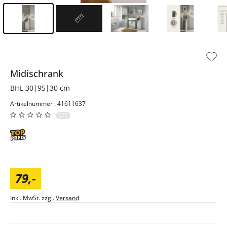
Inhalt der Seitenleiste überspringen - Zum Seitenende
Midischrank
BHL 30|95|30 cm
Artikelnummer : 41611637
0/5
79
,
-
Inkl. MwSt. zzgl.
Versand