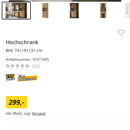
Inhalt der Seitenleiste überspringen - Zum Seitenende
Hochschrank
BHL 74|191|31 cm
Artikelnummer : 41611645
0/5
299
,
-
Inkl. MwSt. zzgl.
Versand