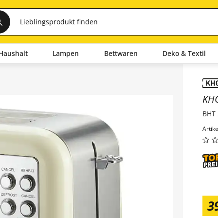
Haushalt
Lampen
Bettwaren
Deko & Textil
Inha
KH
BHT 
Artik
3