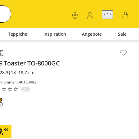
Teppiche
Inspiration
Angebote
Sale
lt der Seitenleiste überspringen - Zum Seitenende
G
Toaster
TO-8000GC
28,3|18|18,7 cm
elnummer : 46150492
0/5
9
,
99