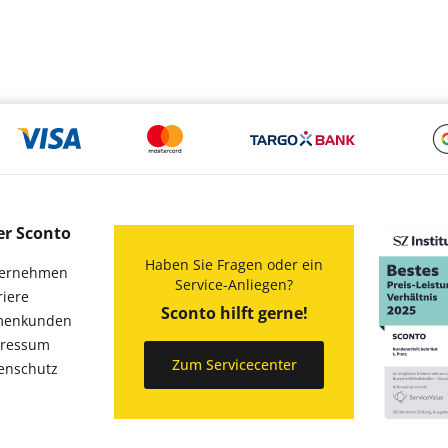
er Sconto
Haben Sie Fragen oder ein
ernehmen
Service-Anliegen?
riere
Sconto hilft gerne!
menkunden
ressum
Zum Servicecenter
enschutz