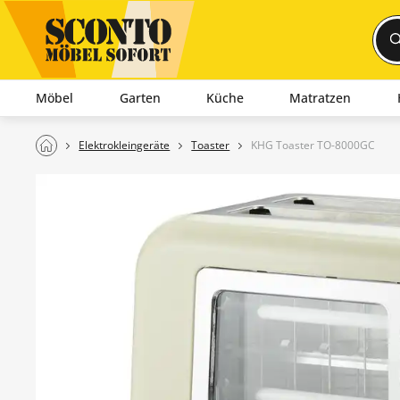
Möbel
Garten
Küche
Matratzen
Elektrokleingeräte
Toaster
KHG Toaster TO-8000GC