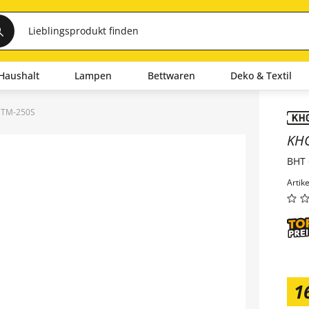
Haushalt
Lampen
Bettwaren
Deko & Textil
STM-250S
Inha
KH
BHT 
Artik
1