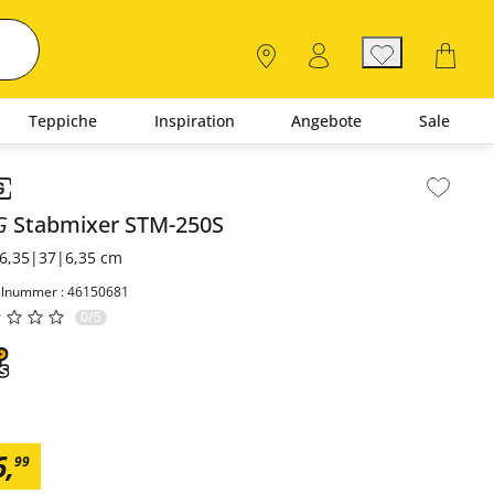
Teppiche
Inspiration
Angebote
Sale
lt der Seitenleiste überspringen - Zum Seitenende
G
Stabmixer
STM-250S
6,35|37|6,35 cm
elnummer : 46150681
0/5
6
,
99