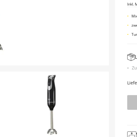
Inkl. 
Mix
zw
Tur
Zu
Lief