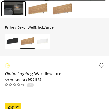
Inhalt der Seitenleiste überspringen - Zum Seitenende
Farbe / Dekor
Weiß, holzfarben
Globo Lighting
Wandleuchte
Artikelnummer : 46521875
0/5
64
,
99