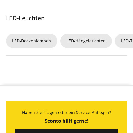
LED-Leuchten
LED-Deckenlampen
LED-Hängeleuchten
LED-T
Haben Sie Fragen oder ein Service-Anliegen?
Sconto hilft gerne!