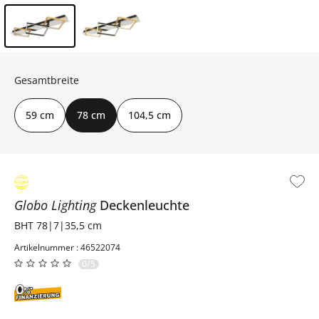
Inhalt der Seitenleiste überspringen - Zum Seitenende
Gesamtbreite
59 cm
78 cm
104,5 cm
Globo Lighting
Deckenleuchte
BHT 78|7|35,5 cm
Artikelnummer : 46522074
0/5