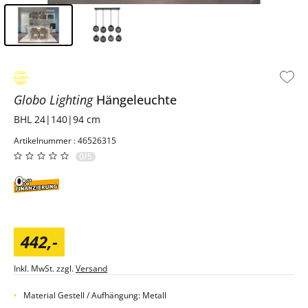
Inhalt der Seitenleiste überspringen - Zum Seitenende
Globo Lighting
Hängeleuchte
BHL 24|140|94 cm
Artikelnummer : 46526315
0/5
442
,
-
Inkl. MwSt. zzgl.
Versand
Material Gestell / Aufhängung: Metall