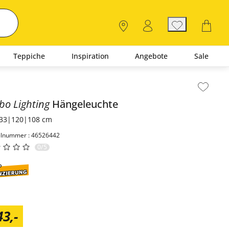
Teppiche
Inspiration
Angebote
Sale
lt der Seitenleiste überspringen - Zum Seitenende
bo Lighting
Hängeleuchte
33|120|108 cm
elnummer : 46526442
0/5
43
,
-