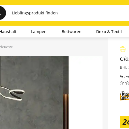
Haushalt
Lampen
Bettwaren
Deko & Textil
eleuchte
Inha
Glo
BHL 
Artik
2