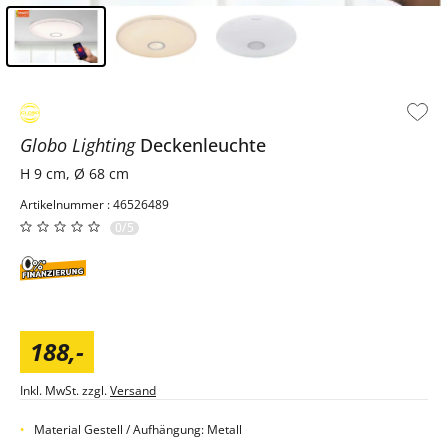
Inhalt der Seitenleiste überspringen - Zum Seitenende
Globo Lighting
Deckenleuchte
H 9 cm, Ø 68 cm
Artikelnummer : 46526489
0/5
188
,
-
Inkl. MwSt. zzgl.
Versand
Material Gestell / Aufhängung: Metall