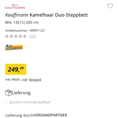
Kauffmann
Kamelhaar Duo-Steppbett
BHL 135|5|200 cm
Artikelnummer : 49991123
0/5
249
,
99
Inkl. MwSt. zzgl.
Versand
Lieferung
Zurzeit nicht bestellbar
VERSANDPARTNER
Lieferung durch