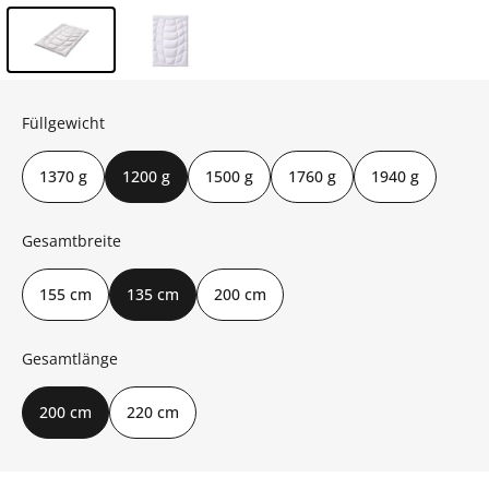
Inhalt der Seitenleiste überspringen - Zum Seitenende
Füllgewicht
1370 g
1200 g
1500 g
1760 g
1940 g
Gesamtbreite
155 cm
135 cm
200 cm
Gesamtlänge
200 cm
220 cm