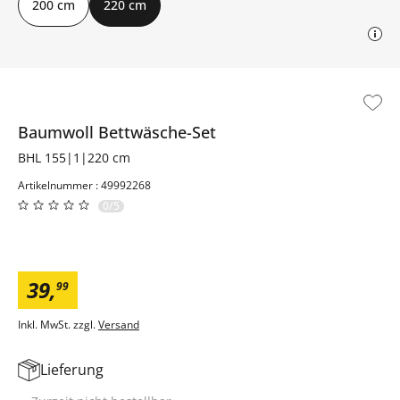
200 cm
220 cm
Baumwoll Bettwäsche-Set
BHL 155|1|220 cm
Artikelnummer : 49992268
0/5
39
,
99
Inkl. MwSt. zzgl.
Versand
Lieferung