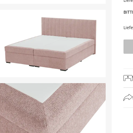
Lief
BITT
Lief