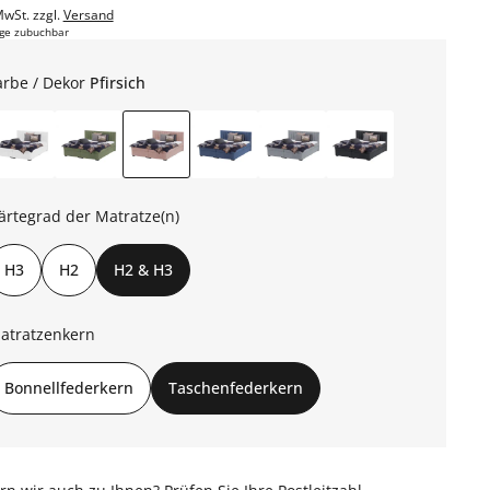
MwSt. zzgl.
Versand
ge zubuchbar
arbe / Dekor
Pfirsich
ärtegrad der Matratze(n)
H3
H2
H2 & H3
atratzenkern
Bonnellfederkern
Taschenfederkern