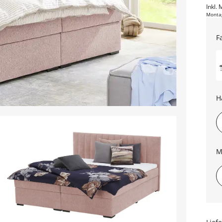
Inkl. 
Monta
F
H
M