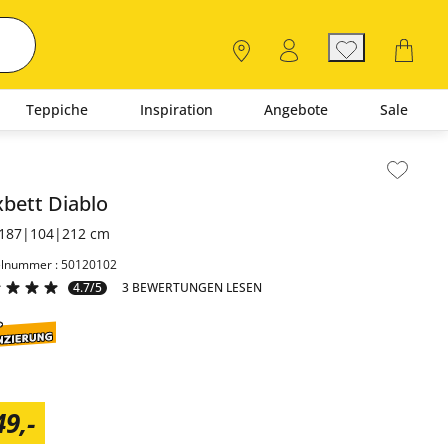
Teppiche
Inspiration
Angebote
Sale
lt der Seitenleiste überspringen - Zum Seitenende
xbett
Diablo
187|104|212 cm
elnummer : 50120102
4.7/5
3 BEWERTUNGEN LESEN
49
,
-