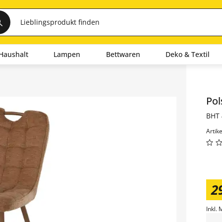
Haushalt
Lampen
Bettwaren
Deko & Textil
Inha
Pol
BHT 
Artik
2
Inkl. 