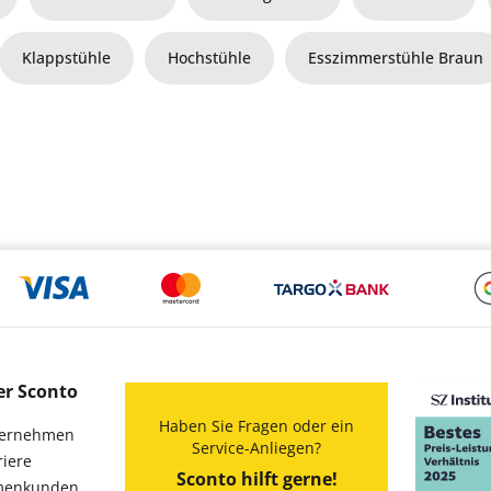
Klappstühle
Hochstühle
Esszimmerstühle Braun
er Sconto
Haben Sie Fragen oder ein
ernehmen
Service-Anliegen?
riere
Sconto hilft gerne!
menkunden