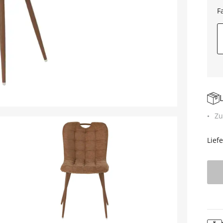
F
Zu
Lief