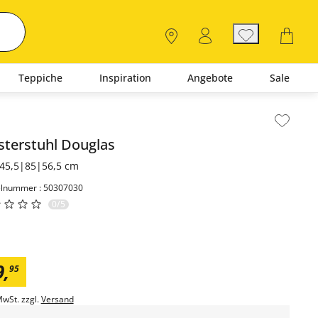
Teppiche
Inspiration
Angebote
Sale
lt der Seitenleiste überspringen - Zum Seitenende
sterstuhl
Douglas
45,5|85|56,5 cm
elnummer : 50307030
0/5
9
,
95
MwSt. zzgl.
Versand