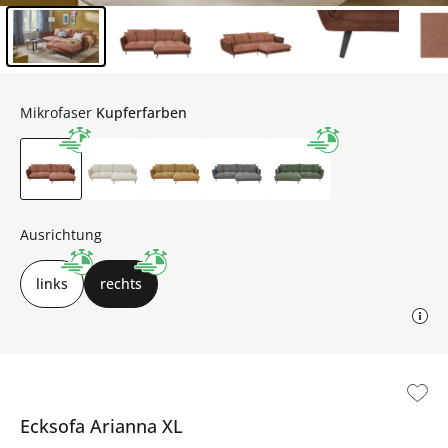
Inhalt der Seitenleiste überspringen - Zum Seitenende
Mikrofaser
Kupferfarben
Ausrichtung
links
rechts
Ecksofa
Arianna XL