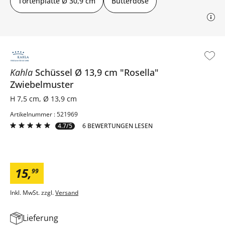
Tortenplatte Ø 30,9 cm
Butterdose
Kahla
Schüssel Ø 13,9 cm
"Rosella"
Zwiebelmuster
H 7,5 cm, Ø 13,9 cm
Artikelnummer : 521969
4.7/5
6 BEWERTUNGEN LESEN
15
,
99
Inkl. MwSt. zzgl.
Versand
Lieferung