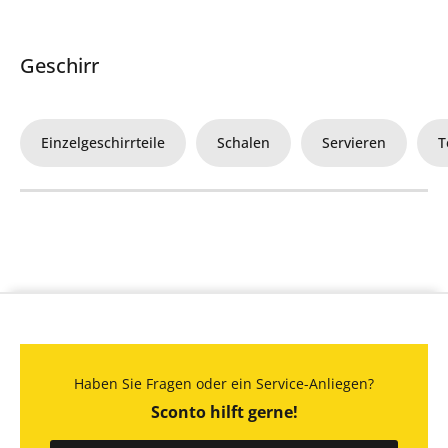
Geschirr
Einzelgeschirrteile
Schalen
Servieren
T
Haben Sie Fragen oder ein Service-Anliegen?
Sconto hilft gerne!