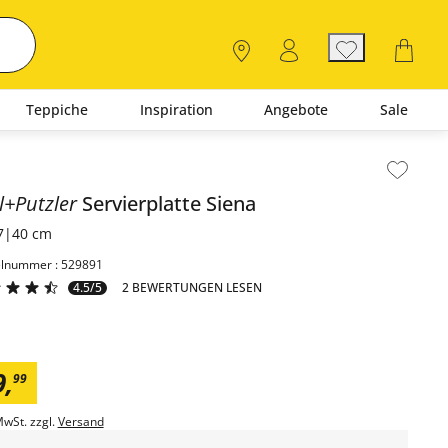
Teppiche
Inspiration
Angebote
Sale
lt der Seitenleiste überspringen - Zum Seitenende
ll+Putzler
Servierplatte
Siena
7|40 cm
elnummer : 529891
4.5/5
2 BEWERTUNGEN LESEN
9
,
99
MwSt. zzgl.
Versand