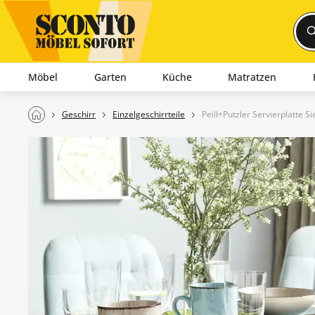
Möbel
Garten
Küche
Matratzen
Geschirr
Einzelgeschirrteile
Peill+Putzler Servierplatte S