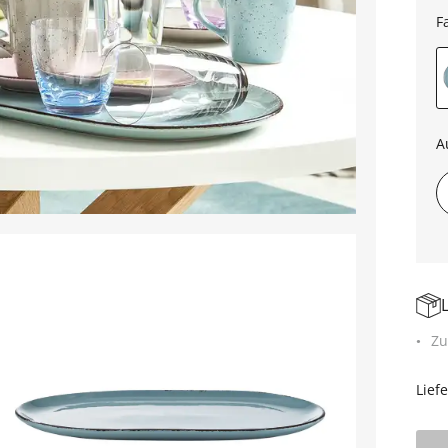
F
A
Zu
Lief