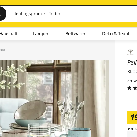
Haushalt
Lampen
Bettwaren
Deko & Textil
iena
Inha
Pei
BL 2
Artik
1
Inkl. 