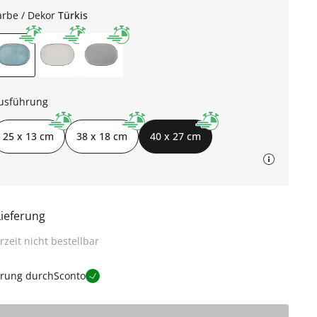
arbe / Dekor
Türkis
usführung
25 x 13 cm
38 x 18 cm
40 x 27 cm
Lieferung
rzeit nicht bestellbar
erung durch
Sconto