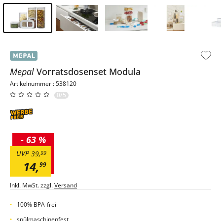
Inhalt der Seitenleiste überspringen - Zum Seitenende
Mepal
Vorratsdosenset
Modula
Artikelnummer : 538120
0/5
-
63 %
UVP
39
,
99
14
,
99
Inkl. MwSt. zzgl.
Versand
100% BPA-frei
spülmaschinenfest