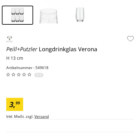
Inhalt der Seitenleiste überspringen - Zum Seitenende
Peill+Putzler
Longdrinkglas
Verona
H 13 cm
Artikelnummer : 549618
0/5
3
,
99
Inkl. MwSt. zzgl.
Versand