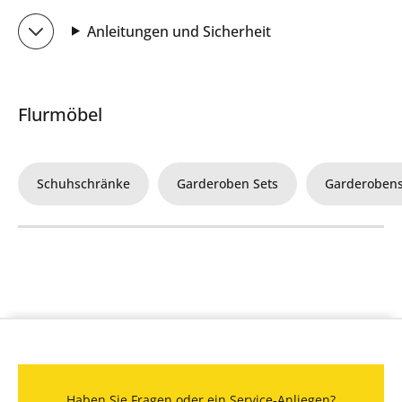
Anleitungen und Sicherheit
Flurmöbel
Schuhschränke
Garderoben Sets
Garderoben
Haben Sie Fragen oder ein Service-Anliegen?