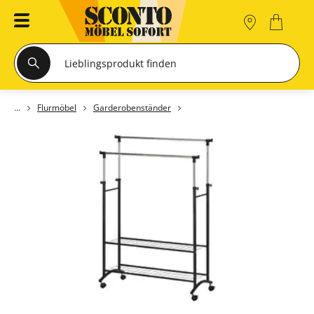
Flurmöbel
Garderobenständer