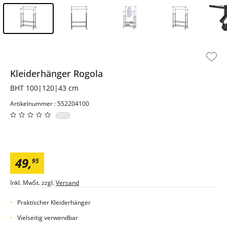
Inhalt der Seitenleiste überspringen - Zum Seitenende
Kleiderhänger
Rogola
BHT 100|120|43 cm
Artikelnummer : 552204100
0/5
49
,
95
Inkl. MwSt. zzgl.
Versand
Praktischer Kleiderhänger
Vielseitig verwendbar