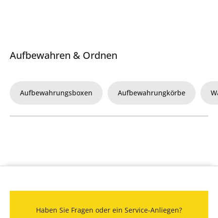
Aufbewahren & Ordnen
Aufbewahrungsboxen
Aufbewahrungkörbe
W
Haben Sie Fragen oder ein Service-Anliegen?