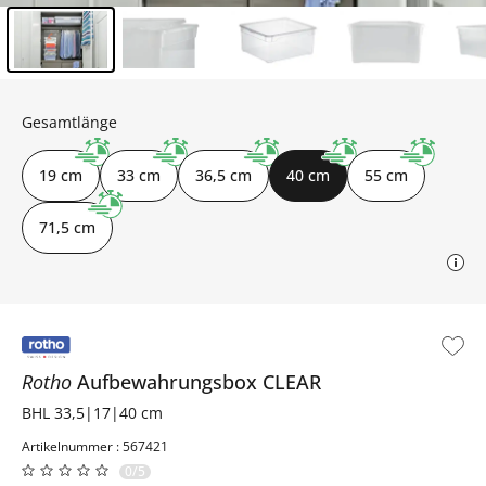
Inhalt der Seitenleiste überspringen - Zum Seitenende
Gesamtlänge
19 cm
33 cm
36,5 cm
40 cm
55 cm
71,5 cm
Rotho
Aufbewahrungsbox
CLEAR
BHL 33,5|17|40 cm
Artikelnummer : 567421
0/5