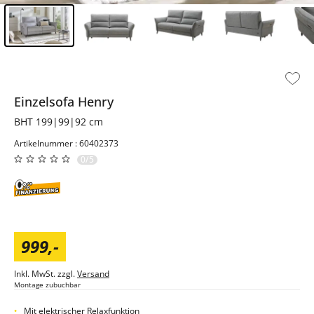
Inhalt der Seitenleiste überspringen - Zum Seitenende
Einzelsofa
Henry
BHT 199|99|92 cm
Artikelnummer : 60402373
0/5
999
,
-
Inkl. MwSt. zzgl.
Versand
Montage zubuchbar
Mit elektrischer Relaxfunktion