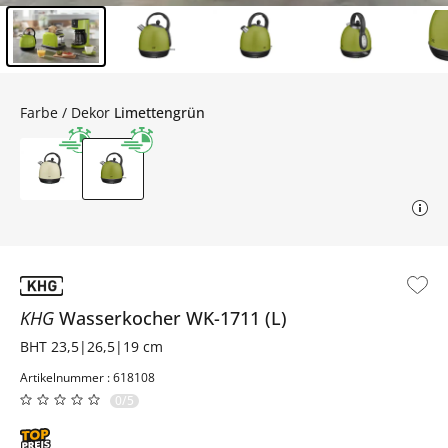
Inhalt der Seitenleiste überspringen - Zum Seitenende
Farbe / Dekor
Limettengrün
KHG
Wasserkocher
WK-1711 (L)
BHT 23,5|26,5|19 cm
Artikelnummer : 618108
0/5