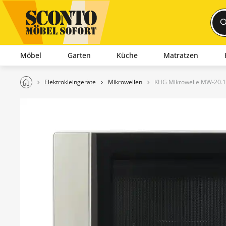
Möbel
Garten
Küche
Matratzen
Elektrokleingeräte
Mikrowellen
KHG Mikrowelle MW-20.