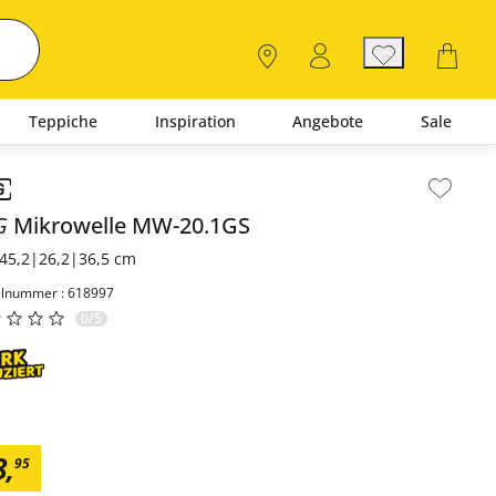
Teppiche
Inspiration
Angebote
Sale
lt der Seitenleiste überspringen - Zum Seitenende
G
Mikrowelle
MW-20.1GS
45,2|26,2|36,5 cm
elnummer : 618997
0/5
8
,
95