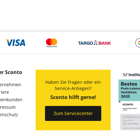
er Sconto
Haben Sie Fragen oder ein
ernehmen
Service-Anliegen?
riere
Sconto hilft gerne!
menkunden
ressum
Zum Servicecenter
enschutz