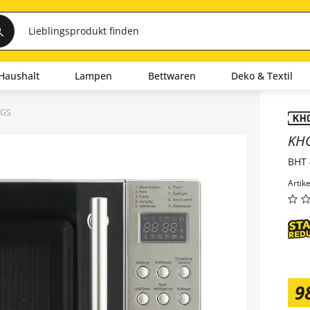
Haushalt
Lampen
Bettwaren
Deko & Textil
1GS
Inha
KH
BHT 
Artik
9