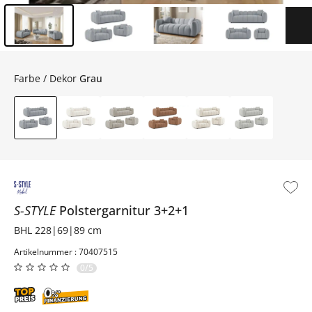
Inhalt der Seitenleiste überspringen - Zum Seitenende
Farbe / Dekor
Grau
S-STYLE
Polstergarnitur 3+2+1
BHL 228|69|89 cm
Artikelnummer : 70407515
0/5