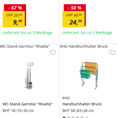
-
67 %
-
50 %
UVP
UVP
29
,
99
49
,
99
9
,
24
,
99
99
Lieferzeit: bis zu 3 Werktage
Lieferzeit: bis zu 3 Werktage
WC-Stand-Garnitur "Rivalta"
KHG Handtuchhalter Bruck
KHG
WC-Stand-Garnitur
"Rivalta"
Handtuchhalter
Bruck
BHT 18|70|20 cm
BHT 58|83|28 cm
1