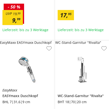
-
50 %
17
,
UVP
19
,
99
95
9
,
99
Lieferzeit: bis zu 3 Werktage
Lieferzeit: bis zu 3 Werktage
EasyMaxx EASYmaxx Duschkopf
WC-Stand-Garnitur "Rivalta"
EasyMaxx
EASYmaxx Duschkopf
WC-Stand-Garnitur
"Rivalta"
BHL 7|31,6|9 cm
BHT 18|70|20 cm