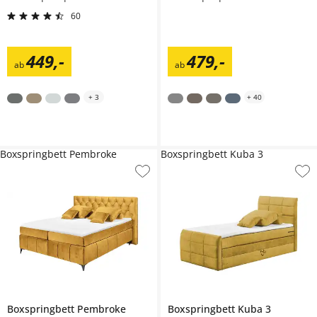
60
449
,
-
479
,
-
ab
ab
+
3
+
40
Boxspringbett Pembroke
Boxspringbett Kuba 3
Boxspringbett
Pembroke
Boxspringbett
Kuba 3