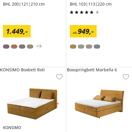
BHL 200|121|210 cm
BHL 103|113|220 cm
6
1.449
,
-
949
,
-
ab
+
5
KONSIMO Boxbett Roti
Boxspringbett Marbella 6
KONSIMO