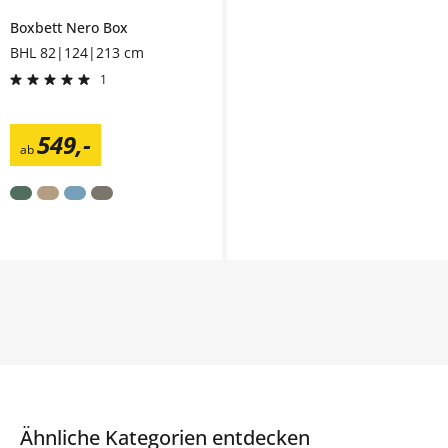
Boxbett
Nero Box
BHL 82|124|213 cm
1
549
,
-
ab
Ähnliche Kategorien entdecken