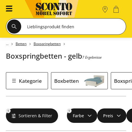
Betten
Boxspringbetten
Boxspringbetten - gelb
7 Ergebnisse
Kategorie
Boxbetten
Boxspr
1
1
Sortieren & Filter
Farbe
Preis