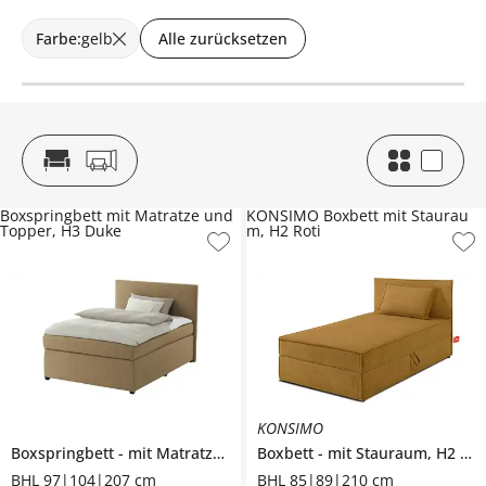
Farbe
:
gelb
Alle zurücksetzen
Boxspringbett mit Matratze und
KONSIMO Boxbett mit Staurau
Topper, H3 Duke
m, H2 Roti
KONSIMO
Boxspringbett
mit Matratze und Topper, H3
Boxbett
mit Stauraum, H2
Duke
Ro
BHL 97|104|207 cm
BHL 85|89|210 cm