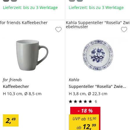
Lieferzeit: bis zu 3 Werktage
Lieferzeit: bis zu 3 Werktage
for friends Kaffeebecher
Kahla Suppenteller "Rosella" Zwi
ebelmuster
for friends
Kahla
Kaffeebecher
Suppenteller
"Rosella" Zwiebelmuster
H 10,3 cm, Ø 8,5 cm
H 3,8 cm, Ø 22,3 cm
6
-
18 %
2
,
UVP
ab
15
,
90
49
12
,
99
ab