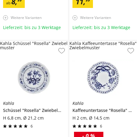
8
,
11
,
99
99
ab
Weitere Varianten
Weitere Varianten
Lieferzeit: bis zu 3 Werktage
Lieferzeit: bis zu 3 Werktage
Kahla Schüssel "Rosella" Zwiebel
Kahla Kaffeeuntertasse "Rosella"
muster
Zwiebelmuster
Kahla
Kahla
Schüssel
"Rosella" Zwiebelmuster
Kaffeeuntertasse
"Rosella" Zwiebelmuster
H 6,8 cm, Ø 21,2 cm
H 2 cm, Ø 14,5 cm
6
6
-
0 %