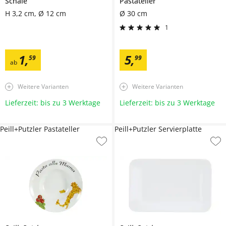
Schale
Pastateller
H 3,2 cm, Ø 12 cm
Ø 30 cm
1
1
,
5
,
59
99
ab
Weitere Varianten
Weitere Varianten
Lieferzeit: bis zu 3 Werktage
Lieferzeit: bis zu 3 Werktage
Peill+Putzler Pastateller
Peill+Putzler Servierplatte