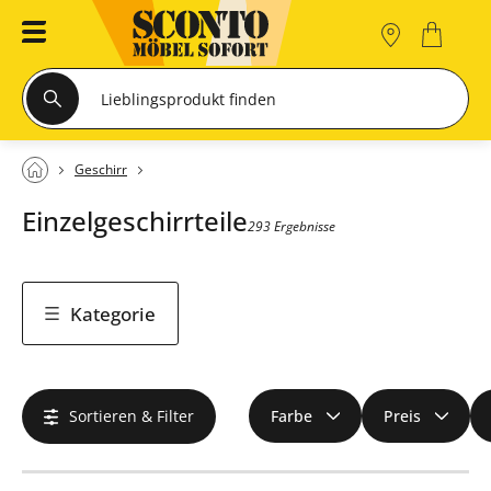
Geschirr
Einzelgeschirrteile
293 Ergebnisse
Kategorie
Sortieren & Filter
Farbe
Preis