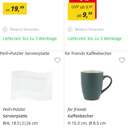
19
,
UVP
ab
9
,
90
99
ab
9
,
89
ab
Weitere Varianten
Weitere Varianten
Lieferzeit: bis zu 3 Werktage
Lieferzeit: bis zu 3 Werktage
Peill+Putzler Servierplatte
for friends Kaffeebecher
Peill+Putzler
for friends
Servierplatte
Kaffeebecher
BHL 18,5|2|26 cm
H 10,3 cm, Ø 8,5 cm