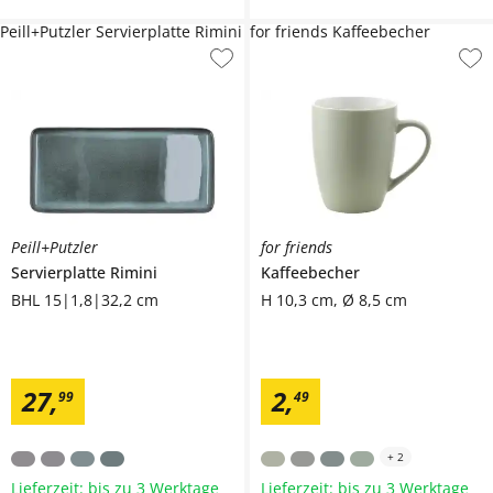
Peill+Putzler Servierplatte Rimini
for friends Kaffeebecher
Peill+Putzler
for friends
Servierplatte
Rimini
Kaffeebecher
BHL 15|1,8|32,2 cm
H 10,3 cm, Ø 8,5 cm
27
,
2
,
99
49
+
2
Lieferzeit: bis zu 3 Werktage
Lieferzeit: bis zu 3 Werktage