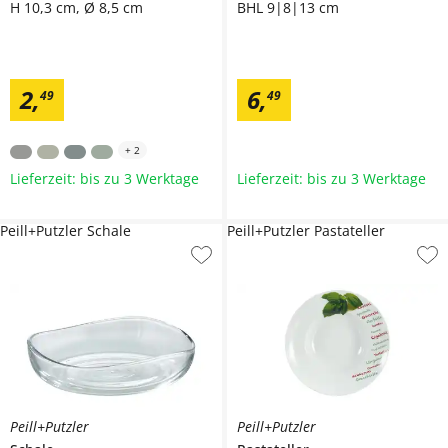
H 10,3 cm, Ø 8,5 cm
BHL 9|8|13 cm
2
,
6
,
49
49
+
2
Lieferzeit: bis zu 3 Werktage
Lieferzeit: bis zu 3 Werktage
Peill+Putzler Schale
Peill+Putzler Pastateller
Peill+Putzler
Peill+Putzler