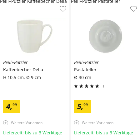
Peill+Putzler Kaffeebecher Delia
Peill+Putzler Pastateller
Peill+Putzler
Peill+Putzler
Kaffeebecher
Delia
Pastateller
H 10,5 cm, Ø 9 cm
Ø 30 cm
1
4
,
5
,
99
99
Weitere Varianten
Weitere Varianten
Lieferzeit: bis zu 3 Werktage
Lieferzeit: bis zu 3 Werktage