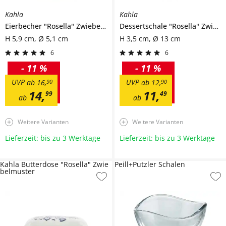
Kahla
Kahla
Eierbecher
"Rosella" Zwiebelmuster
Dessertschale
"Rosella" Zwiebelmuster
H 5,9 cm, Ø 5,1 cm
H 3,5 cm, Ø 13 cm
6
6
-
11 %
-
11 %
UVP
UVP
ab
16
,
90
ab
12
,
90
14
,
11
,
99
49
ab
ab
Weitere Varianten
Weitere Varianten
Lieferzeit: bis zu 3 Werktage
Lieferzeit: bis zu 3 Werktage
Kahla Butterdose "Rosella" Zwie
Peill+Putzler Schalen
belmuster