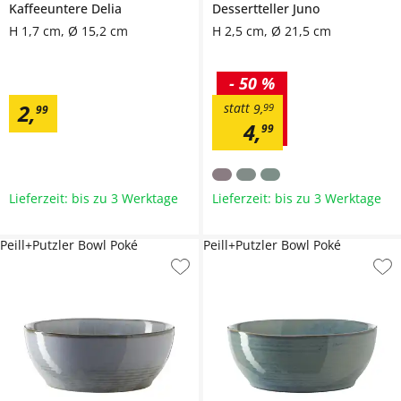
Kaffeeuntere
Delia
Dessertteller
Juno
H 1,7 cm, Ø 15,2 cm
H 2,5 cm, Ø 21,5 cm
-
50 %
2
,
statt
9
,
99
99
4
,
99
Lieferzeit: bis zu 3 Werktage
Lieferzeit: bis zu 3 Werktage
Peill+Putzler Bowl Poké
Peill+Putzler Bowl Poké