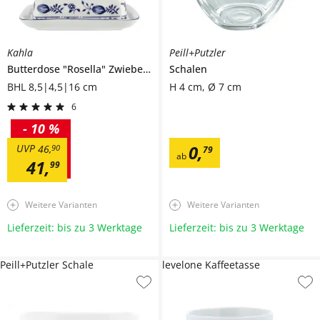
Kahla
Peill+Putzler
Butterdose
"Rosella" Zwiebelmuster
Schalen
BHL 8,5|4,5|16 cm
H 4 cm, Ø 7 cm
6
-
10 %
0
,
UVP
46
,
90
79
ab
41
,
99
Weitere Varianten
Weitere Varianten
Lieferzeit: bis zu 3 Werktage
Lieferzeit: bis zu 3 Werktage
Peill+Putzler Schale
levelone Kaffeetasse