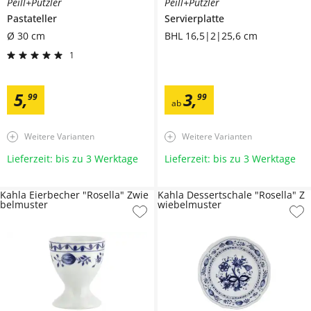
Peill+Putzler
Peill+Putzler
Pastateller
Servierplatte
Ø 30 cm
BHL 16,5|2|25,6 cm
1
5
,
3
,
99
99
ab
Weitere Varianten
Weitere Varianten
Lieferzeit: bis zu 3 Werktage
Lieferzeit: bis zu 3 Werktage
Kahla Eierbecher "Rosella" Zwie
Kahla Dessertschale "Rosella" Z
belmuster
wiebelmuster