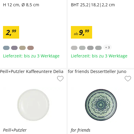
H 12 cm, Ø 8,5 cm
BHT 25,2|18,2|2,2 cm
2
,
9
,
99
99
ab
+
3
Lieferzeit: bis zu 3 Werktage
Lieferzeit: bis zu 3 Werktage
Peill+Putzler Kaffeeuntere Delia
for friends Dessertteller Juno
Peill+Putzler
for friends