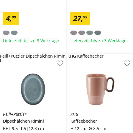
4
,
27
,
99
99
Lieferzeit: bis zu 3 Werktage
Lieferzeit: bis zu 3 Werktage
Peill+Putzler Dipschälchen Rimin
KHG Kaffeebecher
i
Peill+Putzler
KHG
Dipschälchen
Rimini
Kaffeebecher
BHL 9,5|1,5|12,3 cm
H 12 cm, Ø 8,5 cm