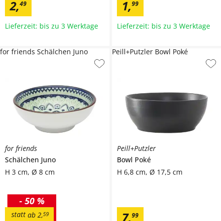
2
,
1
,
49
99
Lieferzeit: bis zu 3 Werktage
Lieferzeit: bis zu 3 Werktage
for friends Schälchen Juno
Peill+Putzler Bowl Poké
for friends
Peill+Putzler
Schälchen
Juno
Bowl
Poké
H 3 cm, Ø 8 cm
H 6,8 cm, Ø 17,5 cm
-
50 %
7
,
statt
ab
2
,
59
99