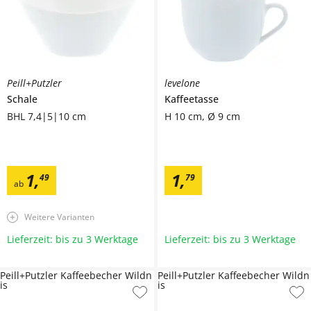
Peill+Putzler
levelone
Schale
Kaffeetasse
BHL 7,4|5|10 cm
H 10 cm, Ø 9 cm
1
,
1
,
49
79
ab
Weitere Varianten
Lieferzeit: bis zu 3 Werktage
Lieferzeit: bis zu 3 Werktage
Peill+Putzler Kaffeebecher Wildn
Peill+Putzler Kaffeebecher Wildn
is
is