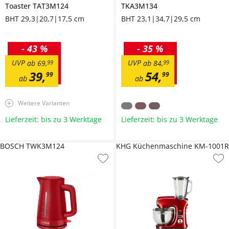
Toaster
TAT3M124
TKA3M134
BHT 29,3|20,7|17,5 cm
BHT 23,1|34,7|29,5 cm
-
43 %
-
35 %
UVP
UVP
ab
69
,
99
ab
84
,
99
39
,
54
,
99
99
ab
ab
Weitere Varianten
Lieferzeit: bis zu 3 Werktage
Lieferzeit: bis zu 3 Werktage
BOSCH TWK3M124
KHG Küchenmaschine KM-1001R