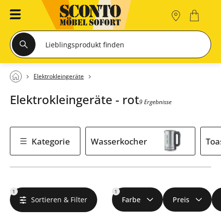
Elektrokleingeräte
Elektrokleingeräte - rot
9 Ergebnisse
Kategorie
Wasserkocher
Toa
1
1
Sortieren & Filter
Farbe
Preis