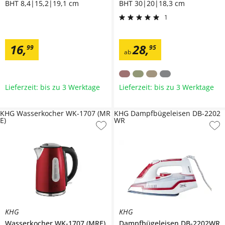
BHT 8,4|15,2|19,1 cm
BHT 30|20|18,3 cm
1
16
,
28
,
99
95
ab
Lieferzeit: bis zu 3 Werktage
Lieferzeit: bis zu 3 Werktage
KHG Wasserkocher WK-1707 (MR
KHG Dampfbügeleisen DB-2202
E)
WR
KHG
KHG
Wasserkocher
WK-1707 (MRE)
Dampfbügeleisen
DB-2202WR