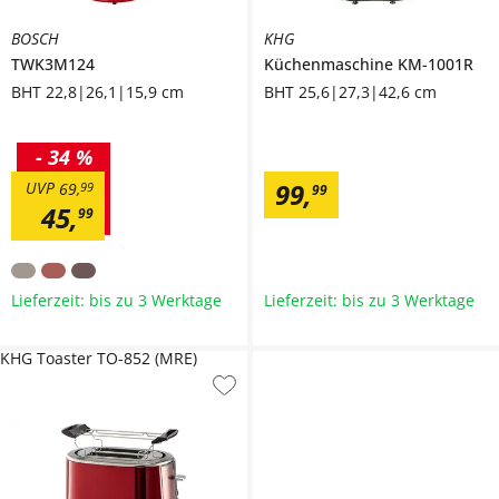
BOSCH
KHG
TWK3M124
Küchenmaschine
KM-1001R
BHT 22,8|26,1|15,9 cm
BHT 25,6|27,3|42,6 cm
-
34 %
99
,
UVP
69
,
99
99
45
,
99
Lieferzeit: bis zu 3 Werktage
Lieferzeit: bis zu 3 Werktage
KHG Toaster TO-852 (MRE)