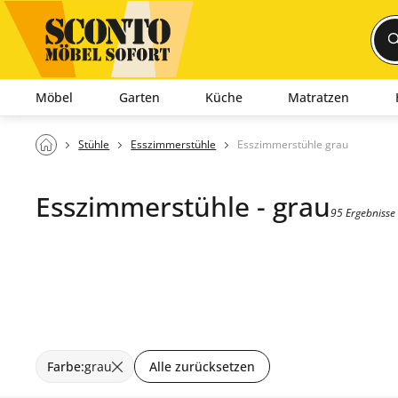
Möbel
Garten
Küche
Matratzen
Stühle
Esszimmerstühle
Esszimmerstühle grau
Esszimmerstühle - grau
95 Ergebnisse
Farbe
:
grau
Alle zurücksetzen