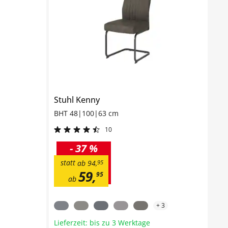
Stuhl
Kenny
BHT 48|100|63 cm
10
-
37 %
statt
ab
94
,
95
59
,
95
ab
+
3
Lieferzeit: bis zu 3 Werktage