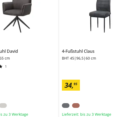
uhl
David
4-Fußstuhl
Claus
65 cm
BHT 45|96,5|60 cm
1
34
,
95
bis zu 3 Werktage
Lieferzeit: bis zu 3 Werktage