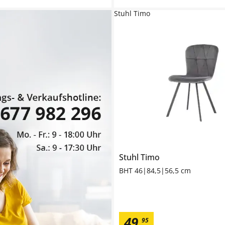
Stuhl Timo
Stuhl
Timo
BHT 46|84,5|56,5 cm
49
,
95