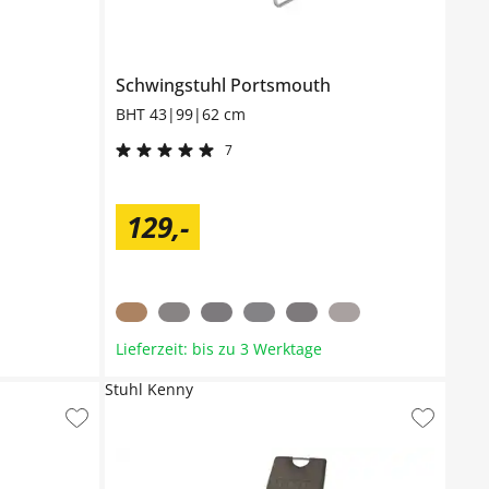
Schwingstuhl
Portsmouth
BHT 43|99|62 cm
7
129
,
-
Lieferzeit: bis zu 3 Werktage
Stuhl Kenny