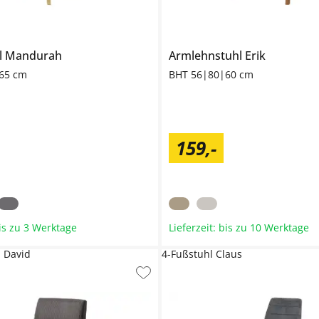
l
Mandurah
Armlehnstuhl
Erik
65 cm
BHT 56|80|60 cm
159
,
-
bis zu 3 Werktage
Lieferzeit: bis zu 10 Werktage
 David
4-Fußstuhl Claus