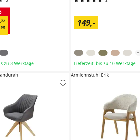
3
2
%
149
,
-
9
,
95
,
95
+
bis zu 3 Werktage
Lieferzeit: bis zu 10 Werktage
Mandurah
Armlehnstuhl Erik