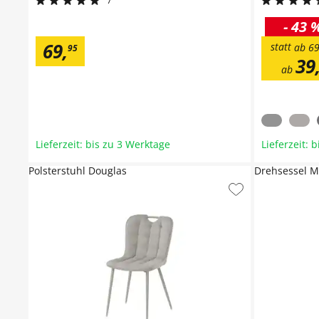
7
-
43 
69
,
statt
ab
6
95
39
ab
Lieferzeit: bis zu 3 Werktage
Lieferzeit: 
Polsterstuhl Douglas
Drehsessel 