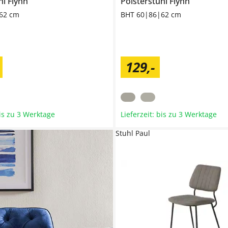
hl
Flynn
Polsterstuhl
Flynn
62 cm
BHT 60|86|62 cm
129
,
-
bis zu 3 Werktage
Lieferzeit: bis zu 3 Werktage
Stuhl Paul