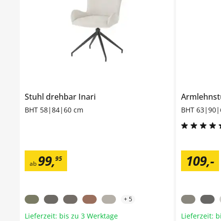
Stuhl drehbar
Inari
Armlehnst
BHT 58|84|60 cm
BHT 63|90|
99
,
109
,
-
95
ab
+
5
Lieferzeit: bis zu 3 Werktage
Lieferzeit: 