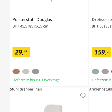
Polsterstuhl
Douglas
Drehsesse
BHT 45,5|85|56,5 cm
BHT 60|83|
29
,
159
,
-
95
Lieferzeit: bis zu 3 Werktage
Lieferzeit: 
Stuhl drehbar Inari
Armlehnstuhl