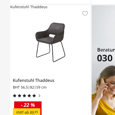
Kufenstuhl Thaddeus
Kufenstuhl
Thaddeus
BHT 56,5|82|59 cm
3
-
22 %
statt
ab
89
,
95