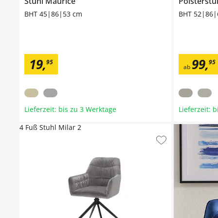
Stuhl
Maurice
Polsterstu
BHT 45|86|53 cm
BHT 52|86|
19
,
99
,
95
95
ab
Lieferzeit: bis zu 3 Werktage
Lieferzeit: 
4 Fuß Stuhl Milar 2