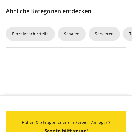
Ähnliche Kategorien entdecken
Einzelgeschirrteile
Schalen
Servieren
T
Haben Sie Fragen oder ein Service-Anliegen?
Sconto hilft gerne!