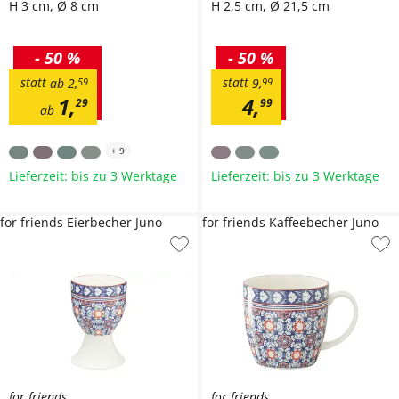
H 3 cm, Ø 8 cm
H 2,5 cm, Ø 21,5 cm
-
50 %
-
50 %
statt
statt
ab
2
,
59
9
,
99
1
,
4
,
29
99
ab
+
9
Lieferzeit: bis zu 3 Werktage
Lieferzeit: bis zu 3 Werktage
for friends Eierbecher Juno
for friends Kaffeebecher Juno
for friends
for friends