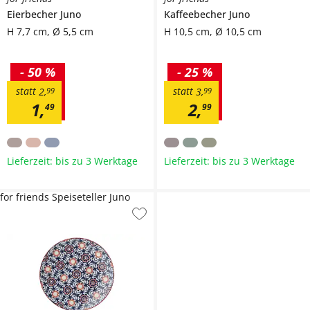
Eierbecher
Juno
Kaffeebecher
Juno
H 7,7 cm, Ø 5,5 cm
H 10,5 cm, Ø 10,5 cm
-
50 %
-
25 %
statt
statt
2
,
99
3
,
99
1
,
2
,
49
99
Lieferzeit: bis zu 3 Werktage
Lieferzeit: bis zu 3 Werktage
for friends Speiseteller Juno