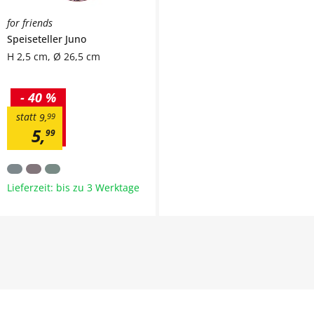
for friends
Speiseteller
Juno
H 2,5 cm, Ø 26,5 cm
-
40 %
statt
9
,
99
5
,
99
Lieferzeit: bis zu 3 Werktage