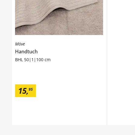
Möve
Handtuch
BHL 50|1|100 cm
15
,
95