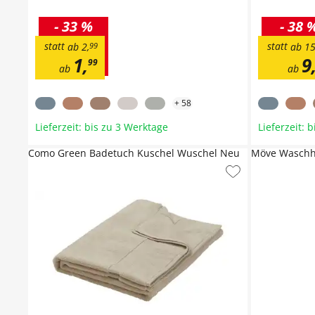
-
33 %
-
38 
statt
statt
ab
2
,
99
ab
1
1
,
9
99
ab
ab
+
58
Lieferzeit: bis zu 3 Werktage
Lieferzeit: 
Como Green Badetuch Kuschel Wuschel Neu
Möve Wasch