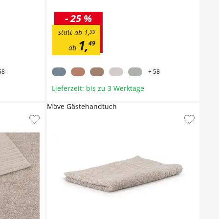
-
25 %
statt
ab
1
,
99
1
,
49
ab
58
+
58
Lieferzeit: bis zu 3 Werktage
Möve Gästehandtuch