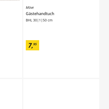
Möve
Gästehandtuch
BHL 30|1|50 cm
7
,
95