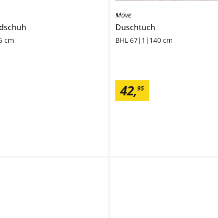
Möve
dschuh
Duschtuch
5 cm
BHL 67|1|140 cm
42
,
95