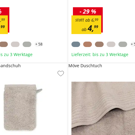
%
-
29 %
statt
5
,
99
ab
6
,
99
,
4
,
99
99
ab
+
58
+
bis zu 3 Werktage
Lieferzeit: bis zu 3 Werktage
handschuh
Möve Duschtuch