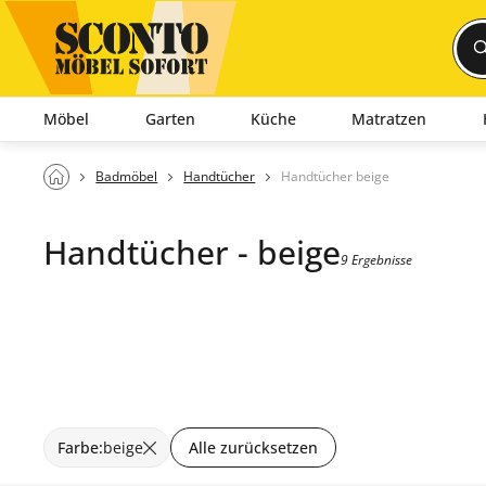
Möbel
Garten
Küche
Matratzen
Badmöbel
Handtücher
Handtücher beige
Handtücher - beige
9 Ergebnisse
Farbe
:
beige
Alle zurücksetzen