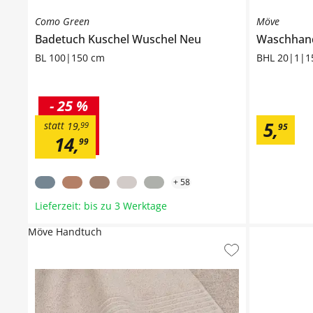
Como Green
Möve
Badetuch
Kuschel Wuschel Neu
Waschhan
BL 100|150 cm
BHL 20|1|1
-
25 %
5
,
statt
19
,
99
95
14
,
99
+
58
Lieferzeit: bis zu 3 Werktage
Möve Handtuch